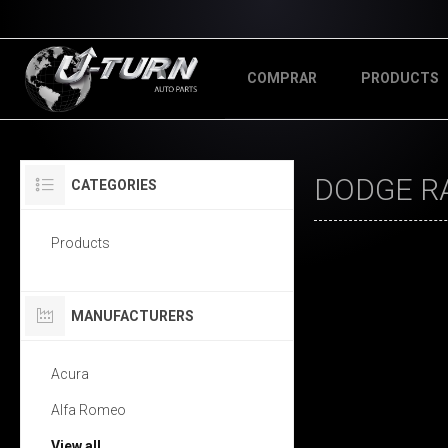
COMPRAR
PRODUCTS
DODGE R
CATEGORIES
Products
MANUFACTURERS
Acura
Alfa Romeo
View all