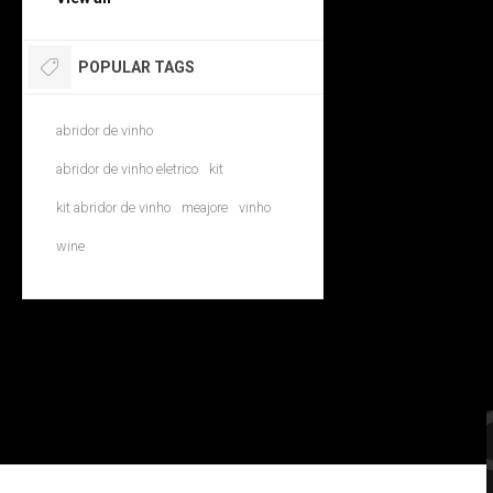
POPULAR TAGS
abridor de vinho
abridor de vinho eletrico
kit
kit abridor de vinho
meajore
vinho
wine