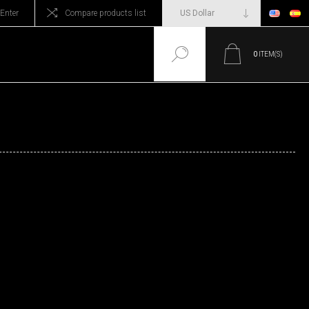
Enter
Compare products list
0
ITEM(S)