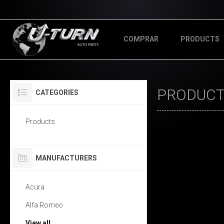
COMPRAR
PRODUCTS
PRODUCTS
CATEGORIES
Products
MANUFACTURERS
Acura
Alfa Romeo
View all