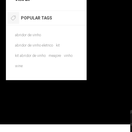
POPULAR TAGS
abridor de vinho
abridor de vinho eletrico
kit
kit abridor de vinho
meajore
vinho
wine