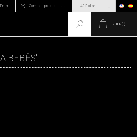
Enter
Compare products list
0
ITEM(S)
A BEBÊS'