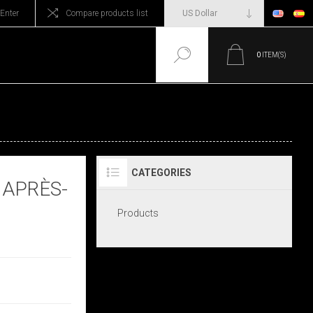
Enter
Compare products list
0
ITEM(S)
CATEGORIES
 APRÈS-
Products