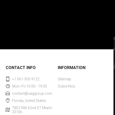
CONTACT INFO
INFORMATION
+1 561-305-9122
Sitemap
Mon--Fri 10:00 - 19:00
Sobre Nós
contact@uaggroup.com
Florida, United States
7852 NW 62nd ST Miami
33166