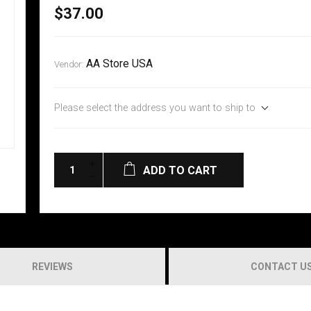
$37.00
AA Store USA
Vendor:
Please select the address you want to ship to
ADD TO CART
REVIEWS
CONTACT U