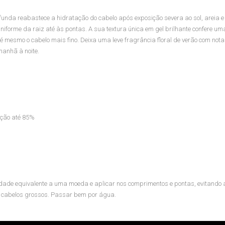
nda reabastece a hidratação do cabelo após exposição severa ao sol, areia e
niforme da raiz até às pontas. A sua textura única em gel brilhante confere u
até mesmo o cabelo mais fino. Deixa uma leve fragrância floral de verão com not
manhã à noite.
ação até 85%
idade equivalente a uma moeda e aplicar nos comprimentos e pontas, evitando a
em cabelos grossos. Passar bem por água.