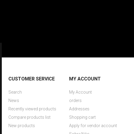
CUSTOMER SERVICE
MY ACCOUNT
Search
My Account
News
orders
Recently viewed products
Addresses
Compare products list
Shopping cart
New products
Apply for vendor account