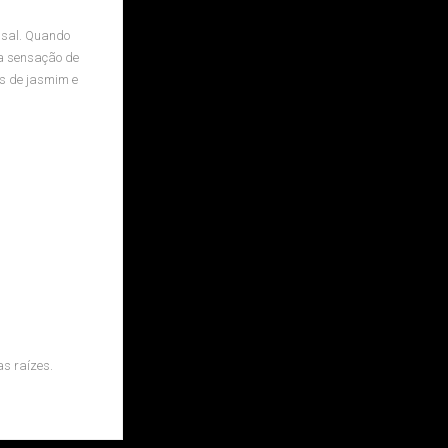
 sal. Quando
ma sensação de
as de jasmim e
s raízes.