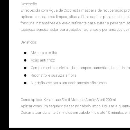
Descrição
Enriquecida com Água de Coco, esta máscara de recuperação profu
aplicada em cabelos limpos, alisa a fibra capilar para um toque u
frescura instantânea e é leve o suficiente para evitar a pesagem 
tuberosa sensual solar para cabelos radiantes e perfumados de 
Benefícios
Melhora o brilho
Ação anti-frizz
Complementa os efeitos do shampoo, aumentando a hidrat
Reconstrói e suaviza a fibra
Nutrição leve para um acabamento não oleoso
Como aplicar Kérastase Soleil Masque Après-Soleil 200ml
Aplicar como um segundo passo no cabelo limpo. Utilizar a quant
Deixar atuar durante 5 minutos em cabelo fino e até 10 minutos 