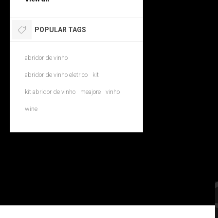
POPULAR TAGS
abridor de vinho
abridor de vinho eletrico
kit
kit abridor de vinho
meajore
vinho
wine