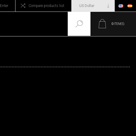
Enter
Compare products list
0
ITEM(S)