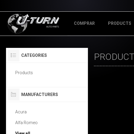
COMPRAR
PRODUCTS
PRODUCTS
CATEGORIES
Products
MANUFACTURERS
Acura
Alfa Romeo
View all