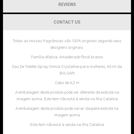
REVIEWS
CONTACT US
Todas as nossas fragrâncias são 100% originais segundo seus
designers originais.
Família olfativa: Amadeirado floral branco
Eau De Toilette Spray Omnia Crystalline para mulheres, 65 ml da
BVLGARI
Cabo de 6,3 m
A embalagem deste produto pode ser diferente da exibida na
imagem acima. Este item não está à venda na Ilha Catalina
A embalagem deste produto pode variar daquela exibida na
imagem acima
Este item não está à venda na Ilha Catalina